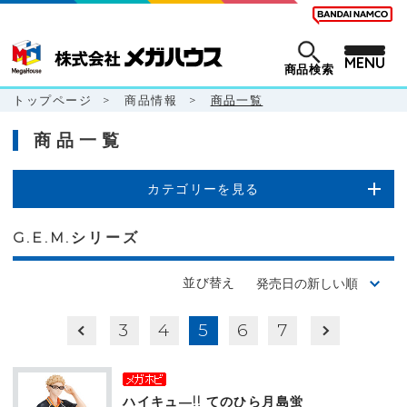
MENU
商品検索
トップページ
>
商品情報
>
商品一覧
商品一覧
カテゴリーを見る
G.E.M.シリーズ
並び替え
3
4
5
6
7
ハイキュ―!! てのひら月島蛍