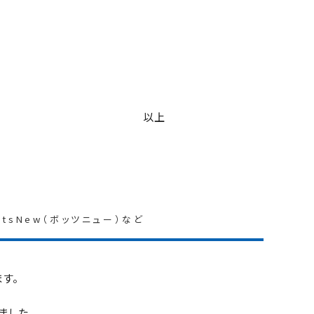
以上
BotsNew（ボッツニュー）など
す。
ました。