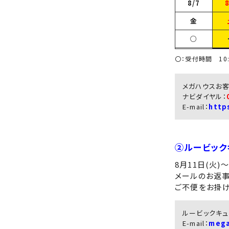
8/7
8
金
○
〇：受付時間 10
メガハウスお客
ナビダイヤル：
E-mail：
http
②ルービック
8月11日(火)
メールのお返事
ご不便をお掛け
ルービックキ
E-mail：
mega