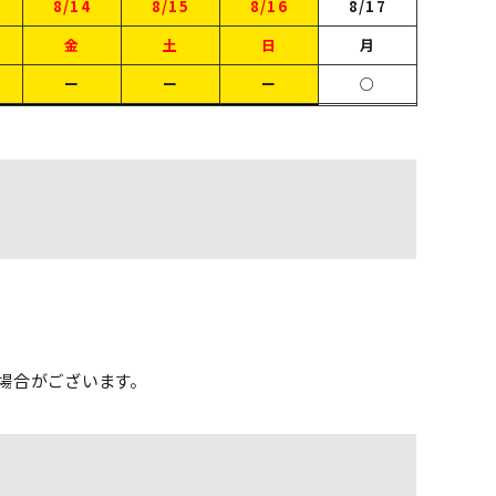
8/14
8/15
8/16
8/17
金
土
日
月
ー
ー
ー
○
場合がございます。