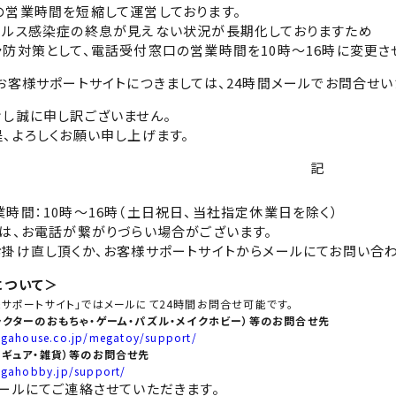
の営業時間を短縮して運営しております。
イルス感染症の終息が見えない状況が長期化しておりますため
防対策として、電話受付窓口の営業時間を10時～16時に変更さ
お客様サポートサイトにつきましては、24時間メールでお問合せい
し誠に申し訳ございません。
、よろしくお願い申し上げます。
記
時間：10時～16時（土日祝日、当社指定休業日を除く）
は、お電話が繋がりづらい場合がございます。
掛け直し頂くか、お客様サポートサイトからメールにてお問い合わ
について＞
様サポートサイト」ではメールにて24時間お問合せ可能です。
ラクターのおもちゃ・ゲーム・パズル・メイクホビー）等のお問合せ先
gahouse.co.jp/megatoy/support/
ィギュア・雑貨）等のお問合せ先
gahobby.jp/support/
ールにてご連絡させていただきます。