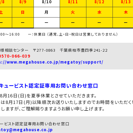
/8
8/9
8/10
8/11
8/12
8/13
土
日
月
火
水
木
ー
ー
ー
ー
ー
ー
:00～16:00 ー：休業日 （通常、土・日・祝日は営業しておりません）
様相談センター 〒277-0863 千葉県柏市豊四季241-22
0570-066-039
s://www.megahouse.co.jp/megatoy/support/
キュービスト認定証専用お問い合わせ窓口
～8月16日(日)を夏季休業とさせていただきます。
は8月17日(月)以降順次お送りいたしますのでお時間をいただく
しますが、ご理解賜りますようお願い申し上げます。
ュービスト認定証専用お問い合わせ窓口
toy@megahouse.co.jp