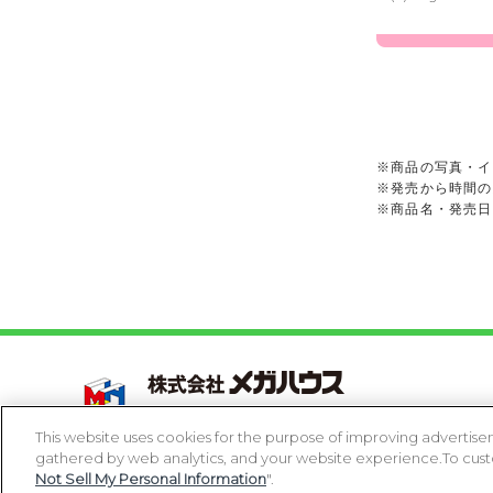
※商品の写真・イ
※発売から時間の
※商品名・発売日
Copyright 2005-2026 MegaHouse Corporation. All r
All other products are trademarks or registed of t
This website uses cookies for the purpose of improving advertisem
gathered by web analytics, and your website experience.To custom
コピーライト一覧を表示する
Not Sell My Personal Information
".