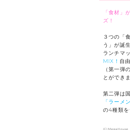
「食材」
ズ！
３つの「
う」が誕生
ランチマ
MIX！
自由
（第一弾の「
とができ
第二弾は
「ラーメ
の4種類
(C)MegaHouse