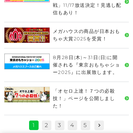
戦」11/17放送決定！見逃し配
信もあり！
メガハウスの商品が日本おも
ちゃ大賞2025を受賞！
8月28日(木)～31日(日)に開
催される『東京おもちゃショ
ー2025』に出展致します。
「オセロ上達！７つの必殺
技！」ページを公開しまし
た！
1
2
3
4
5