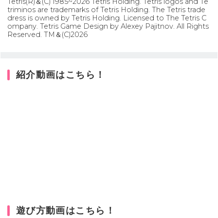
Tetris(R)＆(C) 1985~2026 Tetris Holding. Tetris logos and Te
triminos are trademarks of Tetris Holding. The Tetris trade
dress is owned by Tetris Holding. Licensed to The Tetris C
ompany. Tetris Game Design by Alexey Pajitnov. All Rights
Reserved. TM＆(C)2026
紹介動画はこちら！
遊び方動画はこちら！