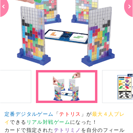
定番デジタルゲーム
「
テトリス
」が
最大４人プレ
イ
できる
リアル対戦ゲーム
になった！
カードで指定された
テトリミノ
を自分のフィール