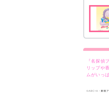
『名探偵
リップや香
ムがいっ
©ABCｰA・東映