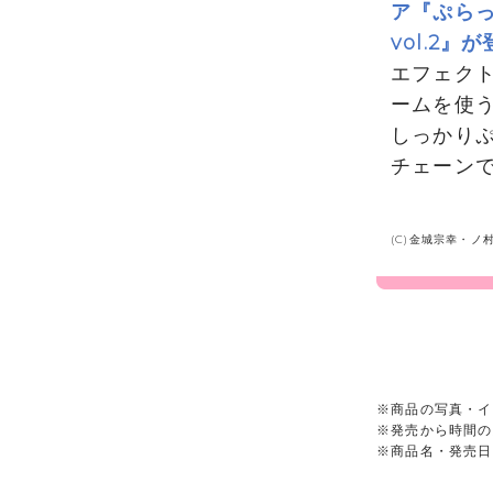
ア『ぷら
vol.2』
エフェク
ームを使
しっかり
チェーン
(C)金城宗幸・
※商品の写真・イ
※発売から時間の
※商品名・発売日