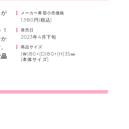
」
が
メーカー希望小売価格
1,980円(税込)
う！
発売日
2023年4月下旬
分か
す。
商品サイズ
(Ｗ)80×(D)80×(H)35㎜
食品
(本体サイズ)