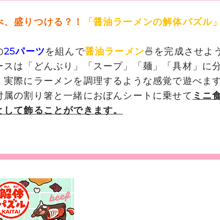
べ、盛りつける？！
「醤油ラーメンの解体パズル
の
25パーツ
を組んで
醤油ラーメン
🍜を完成させよ
ースは「どんぶり」「スープ」「麺」「具材」に
、実際にラーメンを調理するような感覚で遊べま
付属の割り箸と一緒におぼんシートに乗せて
ミニ
として飾ることができます。