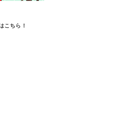
はこちら！