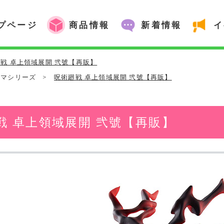
プページ
商品情報
新着情報
イ
戦 卓上領域展開 弐號【再販】
ラマシリーズ
>
呪術廻戦 卓上領域展開 弐號【再販】
戦 卓上領域展開 弐號【再販】