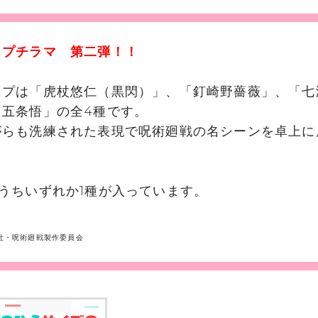
 プチラマ 第二弾！！
ップは「虎杖悠仁（黒閃）」、「釘崎野薔薇」、「七
「五条悟」の全4種です。
がらも洗練された表現で呪術廻戦の名シーンを卓上に
。
うちいずれか1種が入っています。
社・呪術廻戦製作委員会