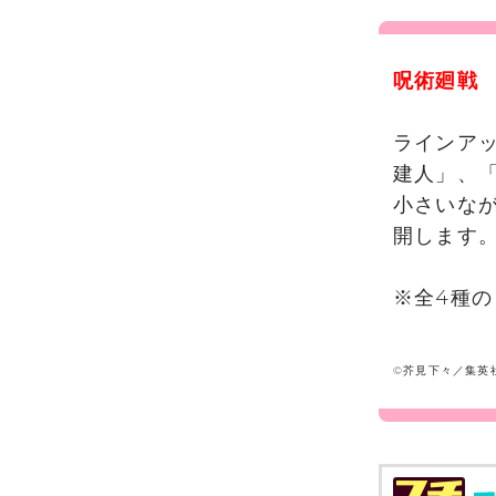
呪術廻戦
ラインア
建人」、
小さいな
開します
※全4種の
©芥見下々／集英