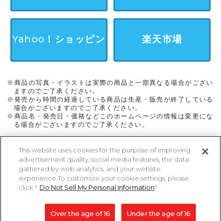
Yahoo！ショッピン
楽天市場
グ
※商品の写真・イラストは実際の商品と一部異なる場合がござい
ますのでご了承ください。
※発売から時間の経過している商品は生産・販売が終了している
場合がございますのでご了承ください。
※商品名・発売日・価格などこのホームページの情報は変更にな
る場合がございますのでご了承ください。
This website uses cookies for the purpose of improving
advertisement quality, social media features, the data
ページトップに戻る
gathered by web analytics, and your website
experience.To customize your cookie settings, please
click "
Do Not Sell My Personal Information
".
Copyright 2005-2026 MegaHouse Corporation. All rights reserved.
All other products are trademarks or registed of their respective owners.
Over the age of 16
Under the age of 16