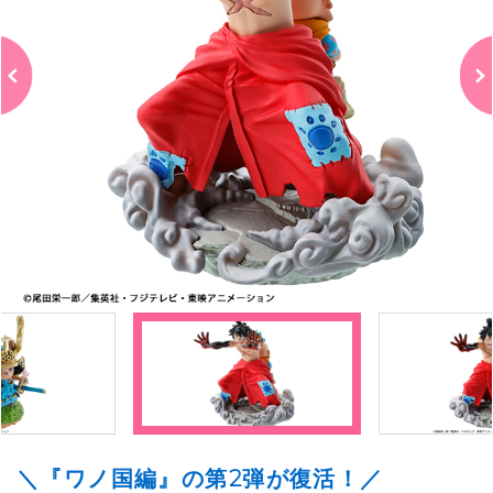
＼『ワノ国編』の第2弾が復活！／