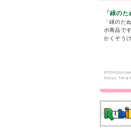
「緑のた
「緑のたぬ
ボ商品です
かくぞうけ
©TOYOSUISAN
©2024. TM & ©