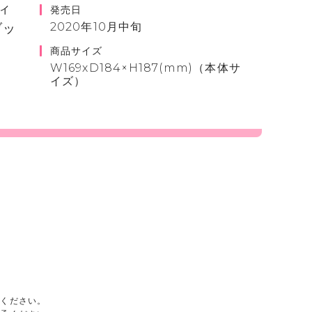
ィ
発売日
2020年10月中旬
ブッ
商品サイズ
W169xD184×H187(mm)（本体サ
イズ）
承ください。