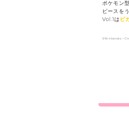
ポケモン
ピースを
Vol.1は
ピ
©Nintendo・Cr