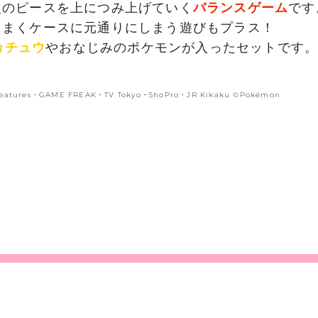
型のピースを上につみ上げていく
バランスゲーム
です
うまくケースに元通りにしまう遊びもプラス！
カチュウ
やおなじみのポケモンが入ったセットです
eatures・GAME FREAK・TV Tokyo・ShoPro・JR Kikaku ©Pokémon