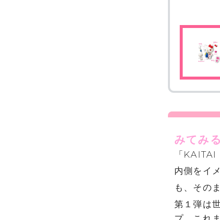
みてみ
「KAIT
内側をイ
も、その
第１弾は
プ。これ