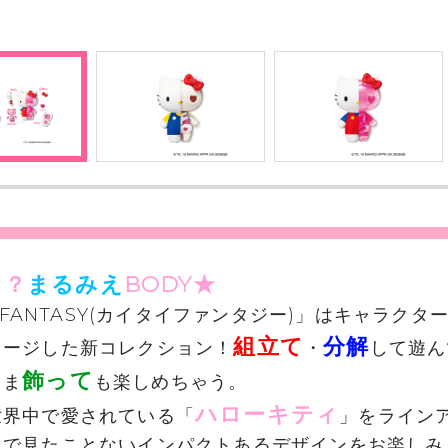
る？
まるみえ
BODY★
AI FANTASY(カイタイファンタジー)」はキャラクタ
組立て
分解
メージした新コレクション！
・
して遊ん
飾って
まま
も楽しめちゃう。
ハローキティ
世界中で愛されている「
」をライン
まで見たことないインパクトあるデザインをお楽しみ