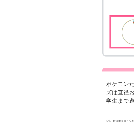
ポケモン
ズは直径お
学生まで
©Nintendo・Cr