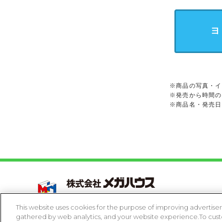
ヨ
※商品の写真・イ
※発売から時間の
※商品名・発売日
Copyright 2005-2026 MegaHouse Corporation. All r
All other products are trademarks or registed of t
This website uses cookies for the purpose of improving advertisem
gathered by web analytics, and your website experience.To custom
コピーライト一覧を表示する