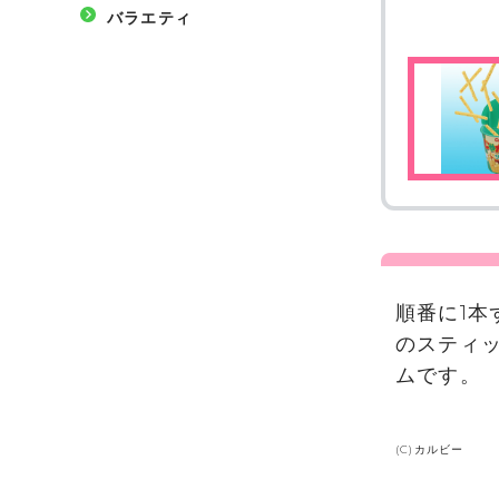
バラエティ
順番に1
のスティ
ムです。
(C)カルビー