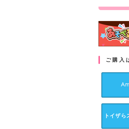
ご購入
Am
トイザら