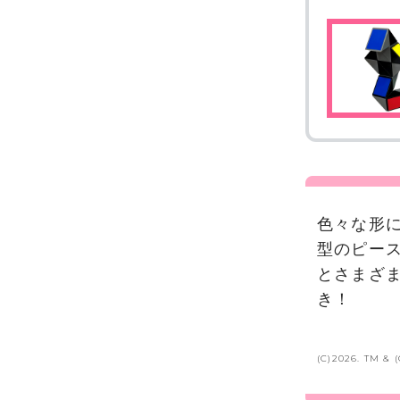
色々な形
型のピー
とさまざ
き！
(C)2026. TM & 