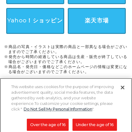
Yahoo！ショッピン
楽天市場
グ
※商品の写真・イラストは実際の商品と一部異なる場合がござい
ますのでご了承ください。
※発売から時間の経過している商品は生産・販売が終了している
場合がございますのでご了承ください。
※商品名・発売日・価格などこのホームページの情報は変更にな
る場合がございますのでご了承ください。
This website uses cookies for the purpose of improving
advertisement quality, social media features, the data
ページトップに戻る
gathered by web analytics, and your website
experience.To customize your cookie settings, please
click "
Do Not Sell My Personal Information
".
Copyright 2005-2026 MegaHouse Corporation. All rights reserved.
All other products are trademarks or registed of their respective owners.
Over the age of 16
Under the age of 16
コピーライト一覧を表示する