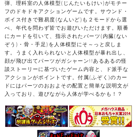
弾、理科室の人体模型(じんたいもけい)がモチー
フのドキドキアクションゲームです。サウンド・
ボイス付きで難易度(なんいど)も２モードから選
べ、年代を問わず皆でお遊びいただけます。順番
にカードを引いて、指示されたパーツ(内臓(ない
ぞう)・骨・手足)を人体模型にそ～っと戻しま
す。うまく入れられないと人体模型が暴れ出し、
顔が飛び出てパーツがガシャーン!!あるあるの怪
談ストーリーに基づいたゲーム内容と、ド派手な
アクションがポイントです。付属(ふぞく)のカー
ドにはパーツのおおよその配置と簡単な説明文が
入っており、遊びながら人体が学べるかも！？