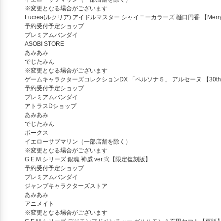
※変更となる場合がございます
Lucrea(ルクリア) アイドルマスター シャイニーカラーズ 樋口円香 【Merr
予約受付予定ショップ
プレミアムバンダイ
ASOBI STORE
あみあみ
でじたみん
※変更となる場合がございます
ゲームキャラクターズコレクションDX 「ペルソナ５」 アルセーヌ 【30th Anniv
予約受付予定ショップ
プレミアムバンダイ
アトラスDショップ
あみあみ
でじたみん
ボークス
イエローサブマリン（一部店舗を除く）
※変更となる場合がございます
G.E.M.シリーズ 銀魂 神威 ver.弐【限定復刻版】
予約受付予定ショップ
プレミアムバンダイ
ジャンプキャラクターズストア
あみあみ
アニメイト
※変更となる場合がございます