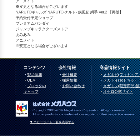
アニメイト
※変更となる場合がございます
NARUTOギャルズ NARUTO-ナルト- 疾風伝 綱手 Ver.2 【再販】
予約受付予定ショップ
プレミアムバンダイ
ジャンプキャラクターズストア
あみあみ
アニメイト
※変更となる場合がございます
コンテンツ
会社情報
商品情報サイト
・
製品情報
・
会社概要
・
メガホビ(フィギュア
・
OEM
・
採用情報
・
メガトイ(おもちゃ)
・
ブロックの
・
お問い合わせ
・
メガトレ(限定商品通
キャップ
・
オセロ公式サイト
Copyright 2005-2026 MegaHouse Corporation. All rights reserved.
All other products are trademarks or registed of their respective owners.
▼ コピーライト一覧を表示する