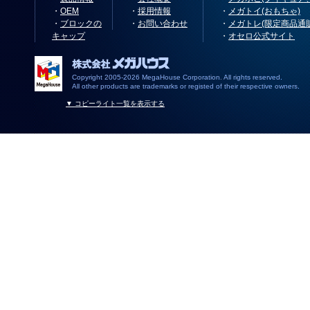
・
OEM
・
採用情報
・
メガトイ(おもちゃ)
・
ブロックの
・
お問い合わせ
・
メガトレ(限定商品通
キャップ
・
オセロ公式サイト
Copyright 2005-2026 MegaHouse Corporation. All rights reserved.
All other products are trademarks or registed of their respective owners.
▼ コピーライト一覧を表示する