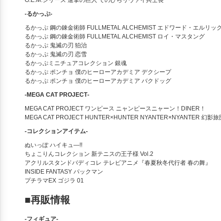
G.E.M.シリーズ 進撃の巨人 てのひらリヴァイ兵士長
‐るかっぷ‐
るかっぷ 鋼の錬金術師 FULLMETAL ALCHEMIST エドワード・エルリッ
るかっぷ 鋼の錬金術師 FULLMETAL ALCHEMIST ロイ・マスタング
るかっぷ 鬼滅の刃 狛治
るかっぷ 鬼滅の刃 恋雪
るかっぷミニチュアコレクション 銀魂
るかっぷ ポンチョ 僕のヒーローアカデミア デクシープ
るかっぷ ポンチョ 僕のヒーローアカデミア バクドッグ
‐MEGA CAT PROJECT‐
MEGA CAT PROJECT ワンピース ニャンピースニャーン！DINER！
MEGA CAT PROJECT HUNTER×HUNTER NYANTER×NYANTER 幻影旅
‐コレクションアイテム‐
ぬいっぽ ハイキュ―!!
ちょこりんコレクション 新テニスの王子様 Vol.2
アクリルスタンドバディコレ テレビアニメ『春夏秋冬代行者 春の舞』
INSIDE FANTASY パックマン
プチラマEX ゴジラ 01
■再販情報
‐フィギュア‐