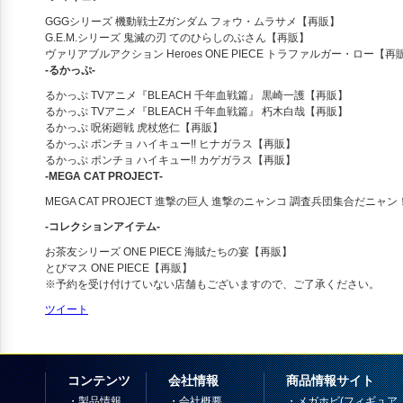
GGGシリーズ 機動戦士Zガンダム フォウ・ムラサメ【再販】
G.E.M.シリーズ 鬼滅の刃 てのひらしのぶさん【再販】
ヴァリアブルアクション Heroes ONE PIECE トラファルガー・ロー【再
‐るかっぷ‐
るかっぷ TVアニメ『BLEACH 千年血戦篇』 黒崎一護【再販】
るかっぷ TVアニメ『BLEACH 千年血戦篇』 朽木白哉【再販】
るかっぷ 呪術廻戦 虎杖悠仁【再販】
るかっぷ ポンチョ ハイキュー!! ヒナガラス【再販】
るかっぷ ポンチョ ハイキュー!! カゲガラス【再販】
‐MEGA CAT PROJECT‐
MEGA CAT PROJECT 進撃の巨人 進撃のニャンコ 調査兵団集合だニャ
‐コレクションアイテム‐
お茶友シリーズ ONE PIECE 海賊たちの宴【再販】
とびマス ONE PIECE【再販】
※予約を受け付けていない店舗もございますので、ご了承ください。
ツイート
コンテンツ
会社情報
商品情報サイト
・
製品情報
・
会社概要
・
メガホビ(フィギュア