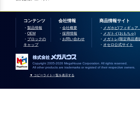
コンテンツ
会社情報
商品情報サイト
・
製品情報
・
会社概要
・
メガホビ(フィギュア
・
OEM
・
採用情報
・
メガトイ(おもちゃ)
・
ブロックの
・
お問い合わせ
・
メガトレ(限定商品通
キャップ
・
オセロ公式サイト
Copyright 2005-2026 MegaHouse Corporation. All rights reserved.
All other products are trademarks or registed of their respective owners.
▼ コピーライト一覧を表示する