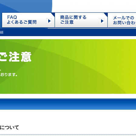
細
について