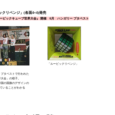
クリベンジ」(各面4×4)発売
ービックキューブ世界大会』 開催 6月 ハンガリー ブタペスト
「ルービックリベンジ」
、ブタペストで行われた
界大会」の様子。
母国の国旗のデザインの
着ていることがわかる