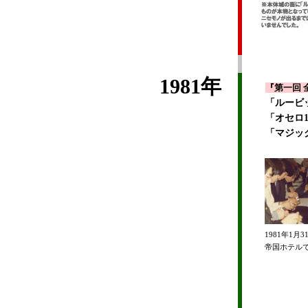
1981年
『第一回 
「ルービ
「オセロ
「マジッ
1981年1月3
帝国ホテル